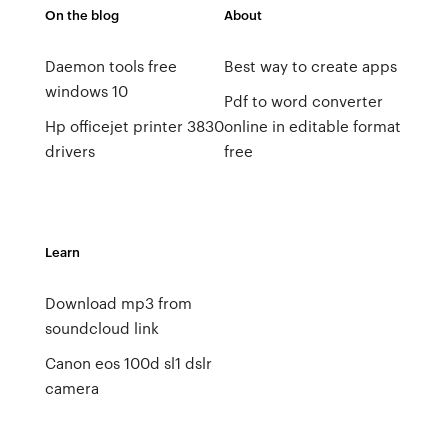
On the blog
About
Daemon tools free
Best way to create apps
windows 10
Pdf to word converter
Hp officejet printer 3830
online in editable format
drivers
free
Learn
Download mp3 from
soundcloud link
Canon eos 100d sl1 dslr
camera