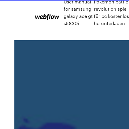
User manual
Pokemon battle
for samsung
revolution spiel
galaxy ace gt
für pc kostenlos
s5830i
herunterladen