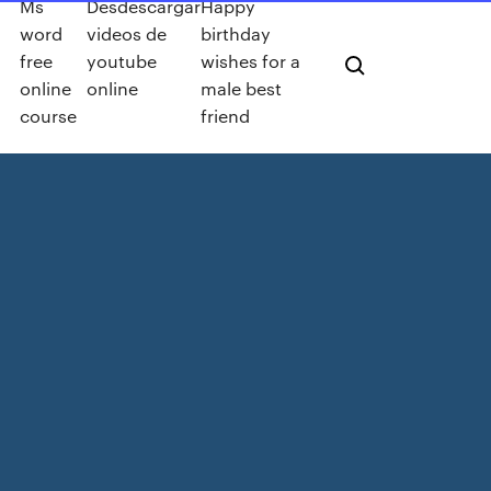
Ms
Desdescargar
Happy
word
videos de
birthday
free
youtube
wishes for a
online
online
male best
course
friend